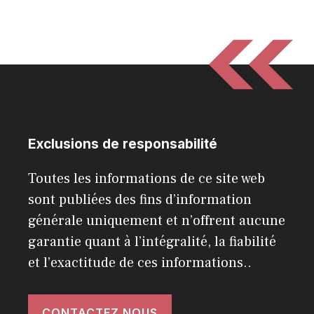
Exclusions de responsabilité
Toutes les informations de ce site web
sont publiées des fins d’information
générale uniquement et n’offrent aucune
garantie quant à l’intégralité, la fiabilité
et l’exactitude de ces informations..
CONTACTEZ NOUS