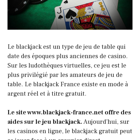
Le blackjack est un type de jeu de table qui
date des époques plus anciennes de casino.
Sur les ludothèques virtuelles, ce jeu est le
plus privilégié par les amateurs de jeu de
table. Le blackjack France existe en mode à
argent réel et à titre gratuit.
Le site
www.blackjack-france.net
offre des
aides sur le jeu blackjack.
Aujourd’hui, sur
les casinos en ligne, le blackjack gratuit peut