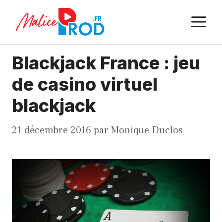
Aller
M
au
contenu
Blackjack France : jeu
de casino virtuel
blackjack
21 décembre 2016
par
Monique Duclos