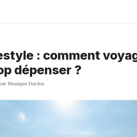
festyle : comment voya
op dépenser ?
par
Monique Duclos