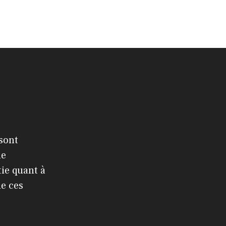
 sont
le
ie quant à
de ces