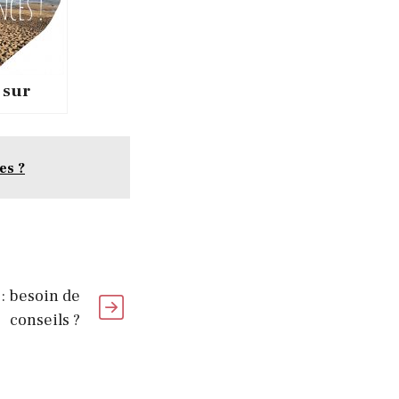
 sur
res
jouer?
es ?
: besoin de
conseils ?