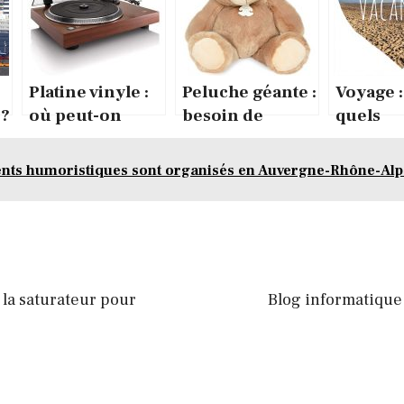
Platine vinyle :
Peluche géante :
Voyage :
 ?
où peut-on
besoin de
quels
trouver ces
conseils ?
paramèt
platines vinyles
faut-il 
nts humoristiques sont organisés en Auvergne-Rhône-Alp
?
 la saturateur pour
Blog informatique 