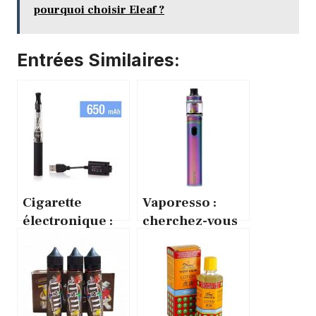
pourquoi choisir Eleaf ?
Entrées Similaires:
Cigarette
Vaporesso :
électronique :
cherchez-vous
pourquoi
le meilleur
choisir une
liquide de
cigarette
recharge ?
électronique ?