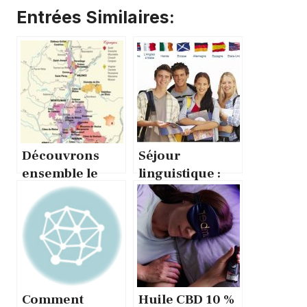
Entrées Similaires:
Découvrons
Séjour
ensemble le
linguistique :
Georges
découvrir
Vernay, de la
Londres ainsi
Vallée du Rhône
que sa langue
Comment
Huile CBD 10 %