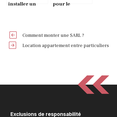
installer un
pour le
insert dans une
sommeil :
cheminée
Combien de
ouverte ?
gouttes de CBD
pour dormir ?
Comment monter une SARL ?
Location appartement entre particuliers
Exclusions de responsabilité