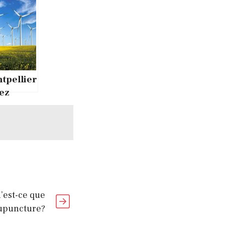
tpellier
vez
de
gnement
u’est-ce que
cupuncture?