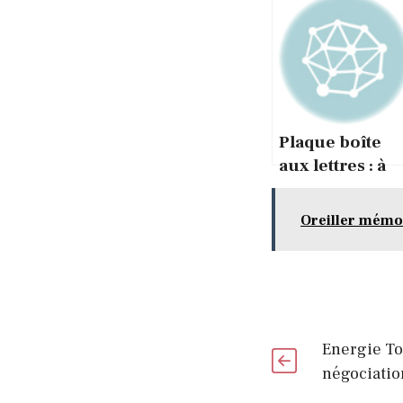
Plaque boîte
aux lettres : à
quoi sert une
plaque boite
Oreiller mémoi
aux lettres ?
Energie Tou
négociatio