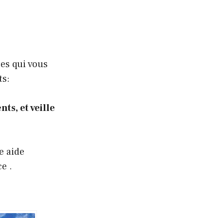
es qui vous
ts:
ts, et veille
e aide
e .