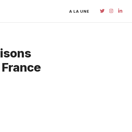
A LA UNE
aisons
 France