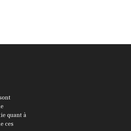
 sont
le
ie quant à
de ces