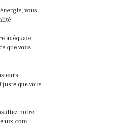
’énergie, vous
lité.
ère adéquate
 ce que vous
usieurs
ut juste que vous
nsultez notre
rdeaux.com