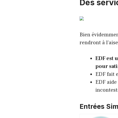
Des servi
Bien évidemment,
rendront à l’ais
EDF est u
pour sati
EDF fait e
EDF aide 
incontest
Entrées Simi