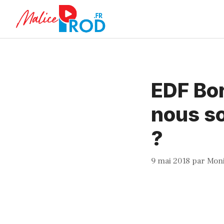
Aller
au
contenu
EDF Bor
nous s
?
9 mai 2018
par
Mon