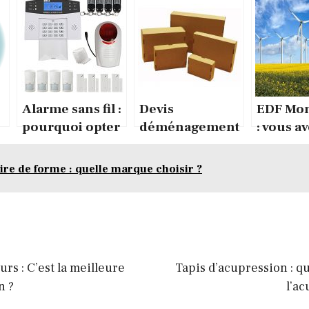
Alarme sans fil :
Devis
EDF Mon
pourquoi opter
déménagement
: vous a
pour un tel
: Comment
besoin 
objet ?
espérer un
rensei
re de forme : quelle marque choisir ?
devis de qualité
s ?
?
rs : C’est la meilleure
Tapis d’acupression : q
n ?
l’a