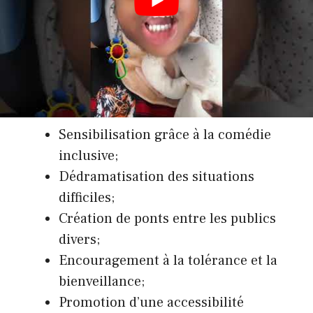
l’échange entre des personnes aux vécus
très divers. Ces rassemblements sont aussi
des lieux d’apprentissage où le rire universel
se conjugue avec l’interculturalité et la
pluralité des personnalités.
Sensibilisation grâce à la comédie
inclusive;
Dédramatisation des situations
difficiles;
Création de ponts entre les publics
divers;
Encouragement à la tolérance et la
bienveillance;
Promotion d’une accessibilité