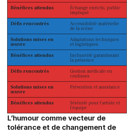
Bénéfices attendus
Échange enrichi, public
impliqué
Défis rencontrés
Accessibilité matérielle
de la scène
Solutions mises en
Adaptations techniques
œuvre
et logistiques
Bénéfices attendus
Inclusivité garantissant
la présence
Défis rencontrés
Gestion médicale en
coulisses
Solutions mises en
Prévention et assistance
œuvre
Bénéfices attendus
Sérénité pour l’artiste et
l’équipe
L’humour comme vecteur de
tolérance et de changement de