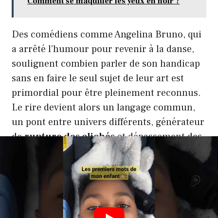
Comment se maquiller les yeux en noir ?
Des comédiens comme Angelina Bruno, qui
a arrêté l’humour pour revenir à la danse,
soulignent combien parler de son handicap
sans en faire le seul sujet de leur art est
primordial pour être pleinement reconnus.
Le rire devient alors un langage commun,
un pont entre univers différents, générateur
de
rupture des clichés
et dépassement des
barrières sociales.
Les événements et collectifs comme
InclusiComédie, Mieux Rire ou Handi’Gags
ont popularisé cette approche, facilitant