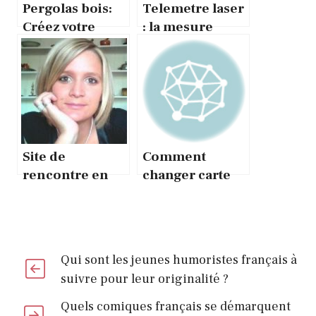
Pergolas bois:
Telemetre laser
Créez votre
: la mesure
espace détente
deviendra un
à ciel ouvert !
jeu d’enfant
Site de
Comment
rencontre en
changer carte
ligne : le
sim iphone 4 ?
bouche à
oreille, la
meilleure
Qui sont les jeunes humoristes français à
solution pour
suivre pour leur originalité ?
faire ce type de
rencontres
Quels comiques français se démarquent