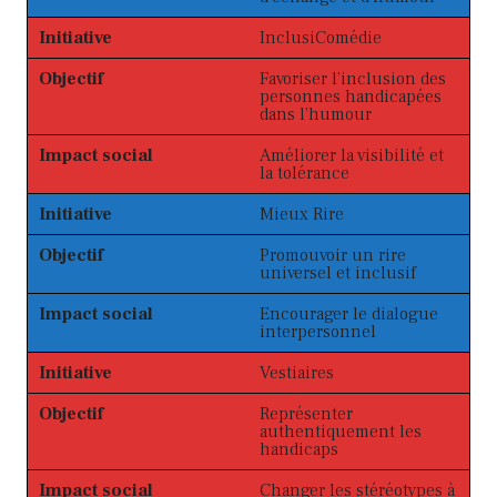
Initiative
InclusiComédie
Objectif
Favoriser l’inclusion des
personnes handicapées
dans l’humour
Impact social
Améliorer la visibilité et
la tolérance
Initiative
Mieux Rire
Objectif
Promouvoir un rire
universel et inclusif
Impact social
Encourager le dialogue
interpersonnel
Initiative
Vestiaires
Objectif
Représenter
authentiquement les
handicaps
Impact social
Changer les stéréotypes à