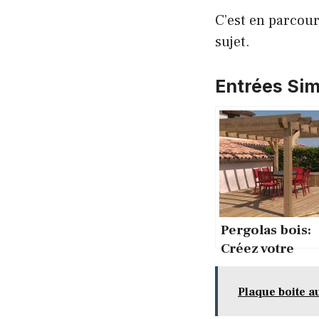
C’est en parcou
sujet.
Entrées Simi
Pergolas bois:
Créez votre
espace détente
à ciel ouvert !
Plaque boite au