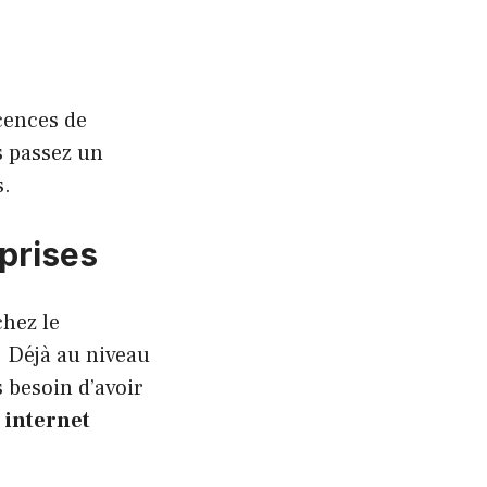
cences de
s passez un
s.
eprises
chez le
. Déjà au niveau
s besoin d’avoir
 internet