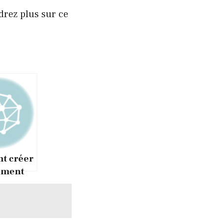
rez plus sur ce
t créer
ument