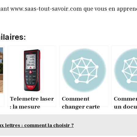
rant www.saas-tout-savoir.com que vous en apprend
laires:
Telemetre laser
Comment
Commen
: la mesure
changer carte
un doc
deviendra un
sim iphone 4 ?
pdf ?
jeu d’enfant
x lettres : comment la choisir ?