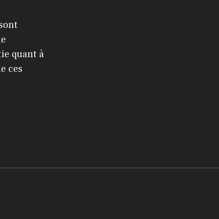
 sont
le
ie quant à
de ces