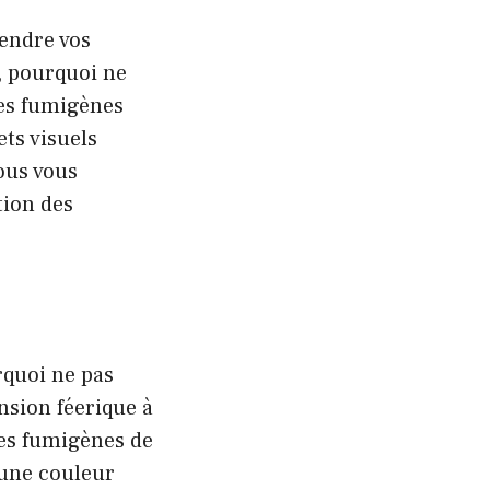
rendre vos
, pourquoi ne
Les fumigènes
ts visuels
ous vous
tion des
rquoi ne pas
nsion féerique à
des fumigènes de
 une couleur