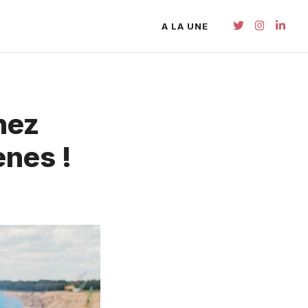
A LA UNE
nez
ènes !