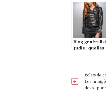
Blog généralis
Judie : quelles
sont les
propriétés d’u
blog généralis
?
Éclats de c
Les fumigè
des suppor