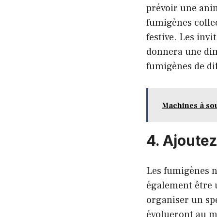
prévoir une ani
fumigènes collec
festive. Les inv
donnera une dime
fumigènes de dif
Machines à sou
4. Ajoute
Les fumigènes ne
également être u
organiser un sp
évolueront au mi