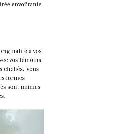
ntrée envoûtante
riginalité à vos
avec vos témoins
s clichés. Vous
des formes
és sont infinies
es.