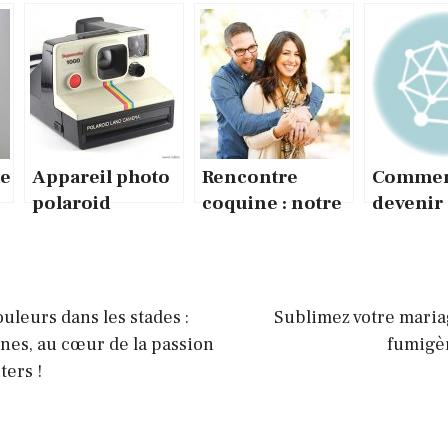
te
Appareil photo
Rencontre
Comme
polaroid
coquine : notre
devenir
instantané :
classement des
naturop
n
qu’elle est sa
sites les plus
te
caractéristique
intéressants
principale
ouleurs dans les stades :
Sublimez votre maria
nes, au cœur de la passion
fumigè
ters !