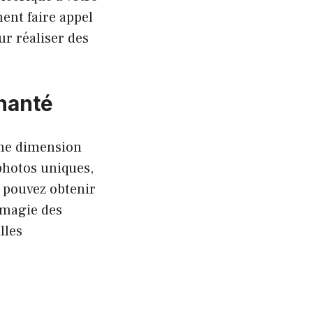
ent faire appel
ur réaliser des
hanté
une dimension
photos uniques,
s pouvez obtenir
a magie des
lles