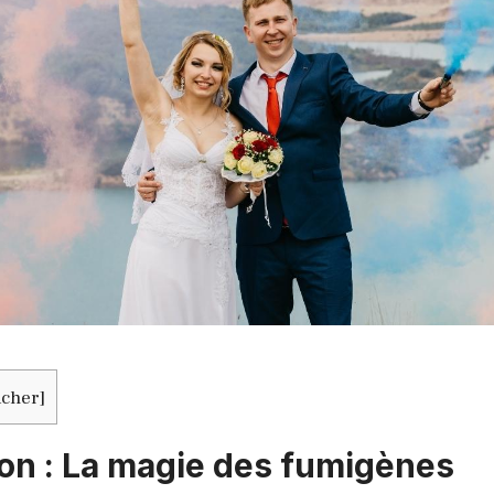
icher
]
ion : La magie des fumigènes