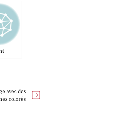
nt
athe ?
ge avec des
nes colorés