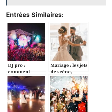
Entrées Similaires:
DJ pro :
Mariage : les jets
comment
de scène,
sublimer vos
indispensables
prestations avec
pour une
des jets de
célébration
scène
féérique