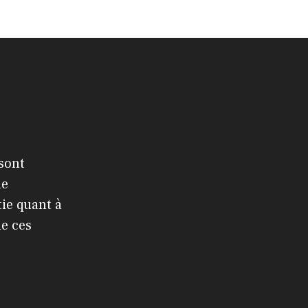
 sont
le
ie quant à
de ces