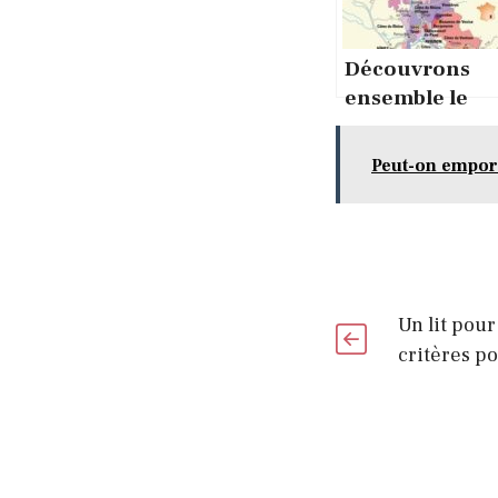
Découvrons
ensemble le
Georges
Vernay, de la
Peut-on emport
Vallée du Rhô
Un lit pour
critères po