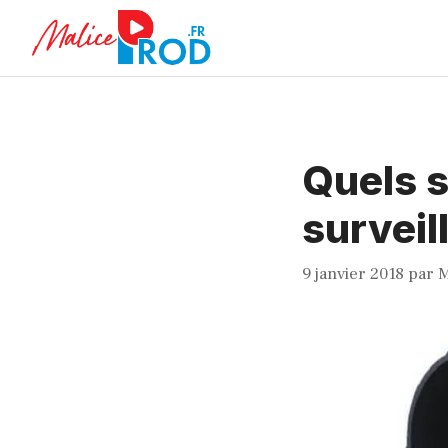
Aller
au
contenu
Quels s
surveil
9 janvier 2018
par
M