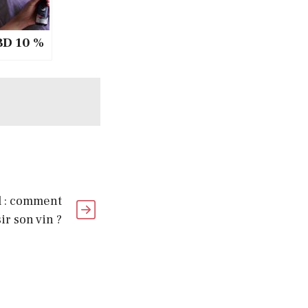
BD 10 %
 :
n de
 de CBD
rmir ?
 : comment
ir son vin ?