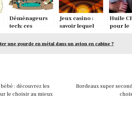
Déménageurs
Jeux casino :
Huile C
tech: ces
savoir lequel
pour le
entreprises
choisir
sommeil
s’occupent-ils
Combie
er une gourde en métal dans un avion en cabine ?
ne
des bureaux ?
gouttes
pour do
 bébé : découvrez les
Bordeaux super second
ur le choisir au mieux
chois