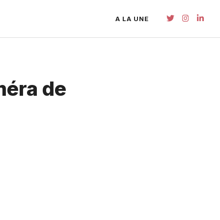
A LA UNE
méra de