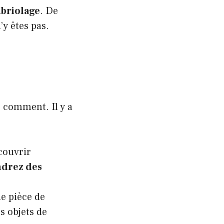
mbriolage
. De
’y êtes pas.
e comment. Il y a
couvrir
ndrez des
ne pièce de
s objets de