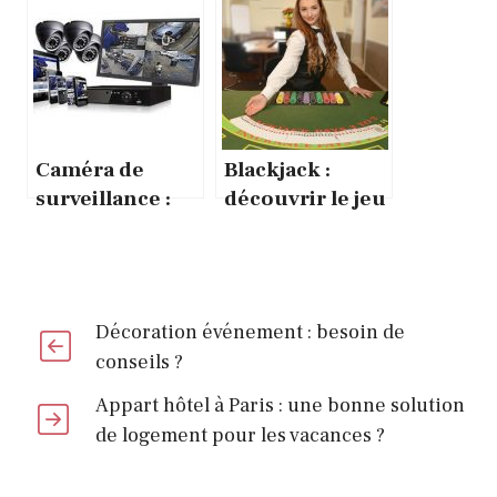
nécessaire ?
choisir en
évitant
l’arnaque ?
Caméra de
Blackjack :
surveillance :
découvrir le jeu
tout ce que vous
du blackjack
devez savoir
avant d’acheter
une caméra de
Décoration événement : besoin de
surveillance
conseils ?
Appart hôtel à Paris : une bonne solution
de logement pour les vacances ?