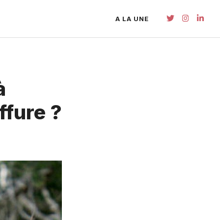
A LA UNE
à
ffure ?