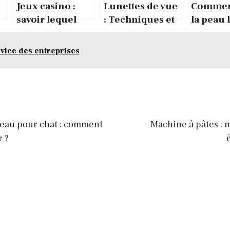
:
Jeux casino :
Lunettes de vue
Comment
savoir lequel
: Techniques et
la peau l
choisir
astuces qui vont
vous permettre
vice des entreprises
de savoir si vous
avez besoin
d’une
correction
 eau pour chat : comment
Machine à pâtes : 
r ?