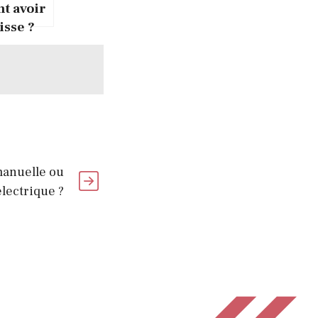
 avoir
isse ?
manuelle ou
électrique ?