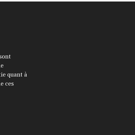
 sont
le
ie quant à
de ces