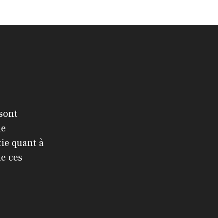
 sont
le
ie quant à
de ces