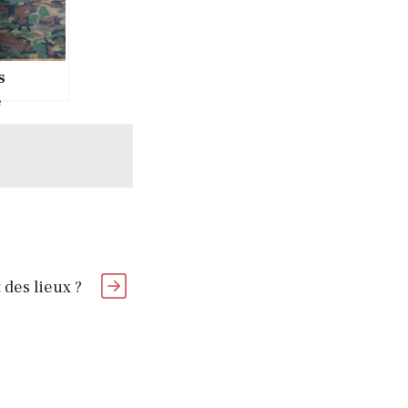
s
e
: Ses
es pour
onnée
 des lieux ?