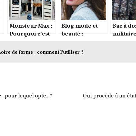
Monsieur Max :
Blog mode et
Sac à do
Pourquoi c’est
beauté :
militair
un bon choix ?
comment
tactique 
choisir une
avantag
oire de forme : comment l'utiliser ?
bonne crème
la rand
hydratante ?
: pour lequel opter ?
Qui procède à un état