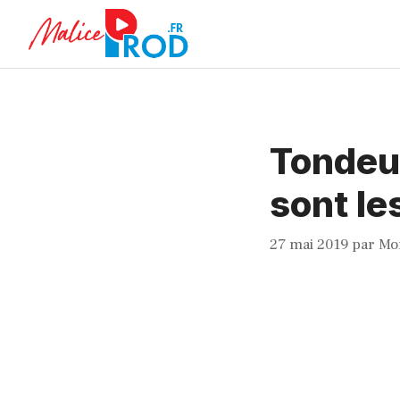
Aller
au
contenu
Tondeus
sont le
27 mai 2019
par
Mo