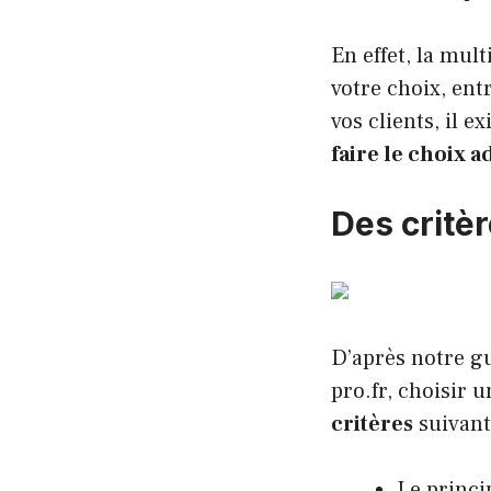
En effet, la mu
votre choix, ent
vos clients, il e
faire le choix 
Des critè
D’après notre gu
pro.fr
, choisir 
critères
suivant
Le princi