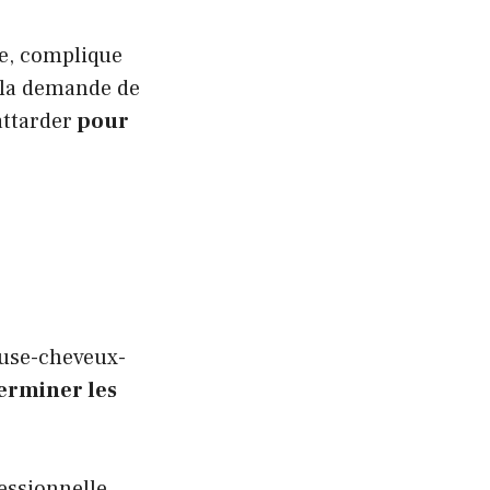
le, complique
à la demande de
attarder
pour
euse-cheveux-
erminer les
essionnelle,