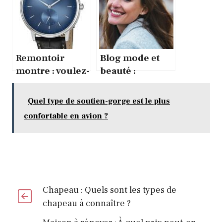
l’utiliser ?
de choix ?
Remontoir
Blog mode et
montre : voulez-
beauté :
vous les
comment
remonter plus
choisir une
Quel type de soutien-gorge est le plus
facilement ?
bonne crème
confortable en avion ?
hydratante ?
Chapeau : Quels sont les types de
chapeau à connaître ?