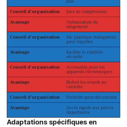
plis
Conseil d’organisation
Sacs de compression
Avantage
Optimisation du
rangement
Conseil d’organisation
Sac plastique transparent
pour liquides
Avantage
Facilite le contrôle
sécurité
Conseil d’organisation
Accessible pour les
appareils électroniques
Avantage
Réduit les retards au
contrôle
Conseil d’organisation
Pochette pour documents
Avantage
Accès rapide aux pièces
importantes
Adaptations spécifiques en