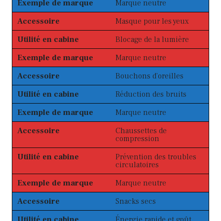
Exemple de marque
Marque neutre
Accessoire
Masque pour les yeux
Utilité en cabine
Blocage de la lumière
Exemple de marque
Marque neutre
Accessoire
Bouchons d’oreilles
Utilité en cabine
Réduction des bruits
Exemple de marque
Marque neutre
Accessoire
Chaussettes de
compression
Utilité en cabine
Prévention des troubles
circulatoires
Exemple de marque
Marque neutre
Accessoire
Snacks secs
Utilité en cabine
Énergie rapide et goût