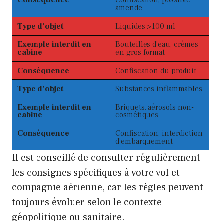
Conséquence
Confiscation, possible
amende
Type d’objet
Liquides >100 ml
Exemple interdit en
Bouteilles d’eau, crèmes
cabine
en gros format
Conséquence
Confiscation du produit
Type d’objet
Substances inflammables
Exemple interdit en
Briquets, aérosols non-
cabine
cosmétiques
Conséquence
Confiscation, interdiction
d’embarquement
Il est conseillé de consulter régulièrement
les consignes spécifiques à votre vol et
compagnie aérienne, car les règles peuvent
toujours évoluer selon le contexte
géopolitique ou sanitaire.