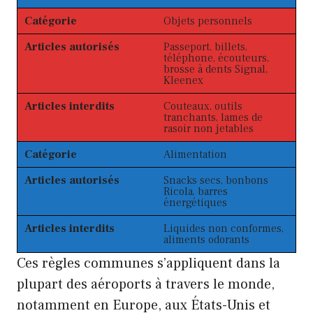
Catégorie
Objets personnels
Articles autorisés
Passeport, billets,
téléphone, écouteurs,
brosse à dents Signal,
Kleenex
Articles interdits
Couteaux, outils
tranchants, lames de
rasoir non jetables
Catégorie
Alimentation
Articles autorisés
Snacks secs, bonbons
Ricola, barres
énergétiques
Articles interdits
Liquides non conformes,
aliments odorants
Ces règles communes s’appliquent dans la
plupart des aéroports à travers le monde,
notamment en Europe, aux États-Unis et