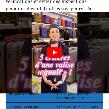
vérifications et éviter des inspections
gênantes devant d’autres voyageurs. Par
ailleurs, les brassières sans armatures et les
soutiens-gorge de sport sont privilégiés par
beaucoup pour passer les scanners sans
souci.
Tableau des impacts des armatures
métalliques sur la sécurité aéroportuaire
:
Type de Soutien-Gorge
Avec armatures
métalliques
Impact sécurité
Déclenche souvent
l’alarme du portique
Conseil pratique
Préférer un modèle sans