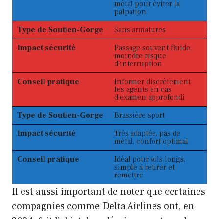
métal pour éviter la
palpation
Type de Soutien-Gorge
Sans armatures
Impact sécurité
Passage souvent fluide,
moindre risque
d’interruption
Conseil pratique
Informer discrètement
les agents en cas
d’examen approfondi
Type de Soutien-Gorge
Brassière sport
Impact sécurité
Très adaptée, pas de
métal, confort optimal
Conseil pratique
Idéal pour vols longs,
simple à retirer et
remettre
Il est aussi important de noter que certaines
compagnies comme Delta Airlines ont, en