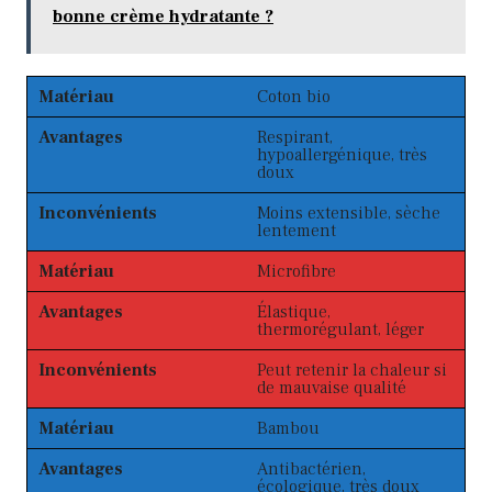
bonne crème hydratante ?
Matériau
Coton bio
Avantages
Respirant,
hypoallergénique, très
doux
Inconvénients
Moins extensible, sèche
lentement
Matériau
Microfibre
Avantages
Élastique,
thermorégulant, léger
Inconvénients
Peut retenir la chaleur si
de mauvaise qualité
Matériau
Bambou
Avantages
Antibactérien,
écologique, très doux