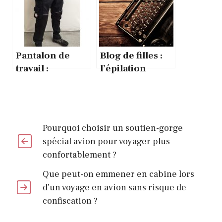
modèle ?
l’utiliser ?
Pantalon de
Blog de filles :
travail :
l’épilation
Comment
définitive, est-
convaincre
elle mauvaise
d’un pantalon
pour la santé?
de travail ?
Pourquoi choisir un soutien-gorge
spécial avion pour voyager plus
confortablement ?
Que peut-on emmener en cabine lors
d’un voyage en avion sans risque de
confiscation ?