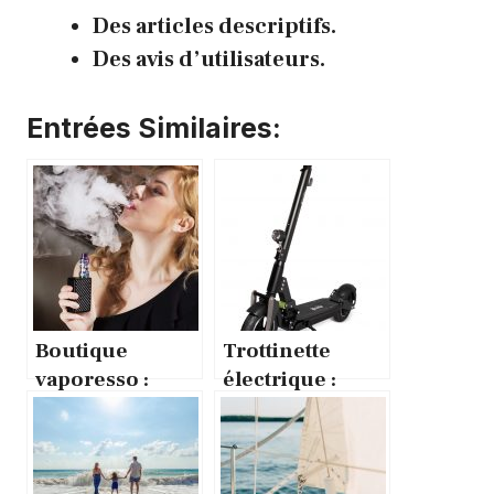
Des articles descriptifs.
Des avis d’utilisateurs.
Entrées Similaires:
Boutique
Trottinette
vaporesso :
électrique :
quelles sont ses
comment faire
atouts ?
un choix
optimal ?